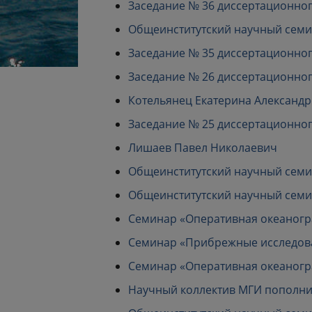
Заседание № 36 диссертационного с
Общеинститутский научный семина
Заседание № 35 диссертационного с
Заседание № 26 диссертационного с
Котельянец Екатерина Александ
Заседание № 25 диссертационного 
Лишаев Павел Николаевич
Общеинститутский научный семина
Общеинститутский научный семина
Семинар «Оперативная океанограф
Семинар «Прибрежные исследовани
Семинар «Оперативная океанограф
Научный коллектив МГИ пополни