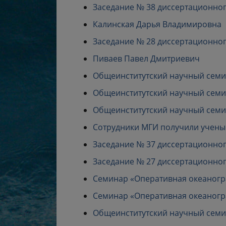
Заседание № 38 диссертационного 
Калинская Дарья Владимировна
Заседание № 28 диссертационного 
Пиваев Павел Дмитриевич
Общеинститутский научный семина
Общеинститутский научный семина
Общеинститутский научный семина
Сотрудники МГИ получили ученые
Заседание № 37 диссертационного с
Заседание № 27 диссертационного с
Семинар «Оперативная океанограф
Семинар «Оперативная океанограф
Общеинститутский научный семина