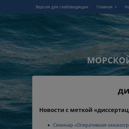
Перейти к контенту
Версия для слабовидящих
Главная
Н
МОРСКОЙ
ди
Новости с меткой «диссерта
Семинар «Оперативная океанограф