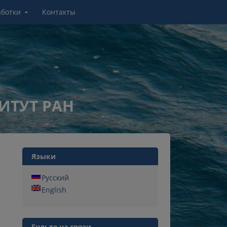
аботки
Контакты
ИТУТ РАН
Языки
Русский
English
Будьте на связи