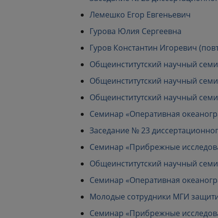
Лемешко Егор Евгеньевич
Гурова Юлия Сергеевна
Гуров Константин Игоревич (пов
Общеинститутский научный семина
Общеинститутский научный семина
Общеинститутский научный семина
Семинар «Оперативная океанограф
Заседание № 23 диссертационного 
Семинар «Прибрежные исследовани
Общеинститутский научный семина
Семинар «Оперативная океанограф
Молодые сотрудники МГИ защити
Семинар «Прибрежные исследовани