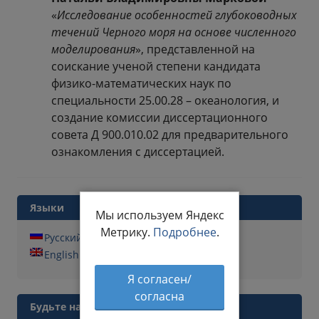
«
Исследование особенностей глубоководных
течений Черного моря на основе численного
моделирования
», представленной на
соискание ученой степени кандидата
физико-математических наук по
специальности 25.00.28 – океанология, и
создание комиссии диссертационного
совета Д 900.010.02 для предварительного
ознакомления с диссертацией.
Языки
Мы используем Яндекс
Метрику.
Подробнее
.
Русский
English
Я согласен/
согласна
Будьте на связи