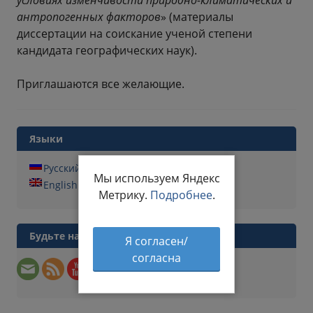
условиях изменчивости природно-климатических и
антропогенных факторов
» (материалы
диссертации на соискание ученой степени
кандидата географических наук).
Приглашаются все желающие.
Языки
Русский
Мы используем Яндекс
English
Метрику.
Подробнее
.
Будьте на связи
Я согласен/
согласна