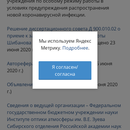
учреждения по особому режиму работы в
условиях предупреждения распространения
новой коронавирусной инфекции.
Решение диссертационного совета Д 900.010.02 о
приеме к защите диссертационной работы
Мы используем Яндекс
Шибанова Евгения Борисовича
(размещено 23
Метрику.
Подробнее
.
июня 2020 г.)
Автореферат диссертации
(размещен 25 июня
Я согласен/
2020 г.)
согласна
Объявление о защите
(размещено 26 июня 2020
г.)
Сведения о ведущей организации – Федеральном
государственном бюджетном учреждении науки
Институте оптики атмосферы им. В.Е. Зуева
Сибирского отделения Российской академии наук