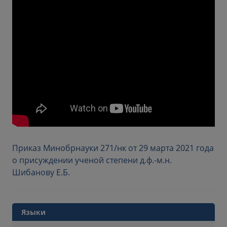
Приказ Минобрнауки 271/нк от 29 марта 2021 года
о присуждении ученой степени д.ф.-м.н.
Шибанову Е.Б.
Языки