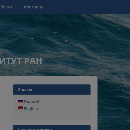
аботки
Контакты
ИТУТ РАН
Языки
Русский
English
Будьте на связи