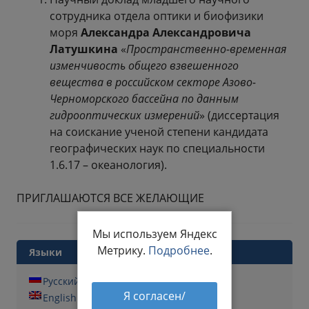
сотрудника отдела оптики и биофизики
моря
Александра Александровича
Латушкина
«
Пространственно-временная
изменчивость общего взвешенного
вещества в российском секторе Азово-
Черноморского бассейна по данным
гидрооптических измерений
» (диссертация
на соискание ученой степени кандидата
географических наук по специальности
1.6.17 – океанология).
ПРИГЛАШАЮТСЯ ВСЕ ЖЕЛАЮЩИЕ
Мы используем Яндекс
Метрику.
Подробнее
.
Языки
Русский
Я согласен/
English