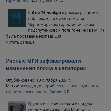
Гармашов А.В.
,
Латушкин А.А.
С
8 по 14 ноября
в рамках развития
наблюдательной системы на
Черноморском гидрофизическом
подспутниковом полигоне (ЧГПП МГИ)
была проведена экспедиция…
Читать дальше
Ученые МГИ зафиксировали
изменения пляжа в Евпатории
Опубликовано: 10 октября 2024 г.
Метки:
экспедиция
,
прибрежные исследования
,
гидрофизика шельфа
,
Багаев А.В.
Группа исследователей из отдела
гидрофизики шельфа Морского