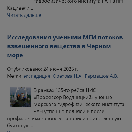
гидрофизического института РАН в пгт
Кацивели…
Читать дальше
Исследования учеными МГИ потоков
взвешенного вещества в Черном
море
Опубликовано: 24 июня 2025 г.
Метки:
экспедиция
,
Орехова Н.А.
,
Гармашов А.В.
В рамках 135-го рейса НИС
«Профессор Водяницкий» ученые
Морского гидрофизического института
РАН успешно подняли и после
профилактики заново установили притопленную
буйковую…