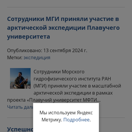
Сотрудники МГИ приняли участие в
арктической экспедиции Плавучего
университета
Опубликовано: 13 сентября 2024 г.
Метки:
экспедиция
Сотрудники Морского
гидрофизического института РАН
(МГИ) приняли участие в масштабной
арктической экспедиции в рамках
проекта «Плавучий университет МФТИ…
Читать дальше
Мы используем Яндекс
Метрику.
Подробнее
.
Успешно завершена летняя