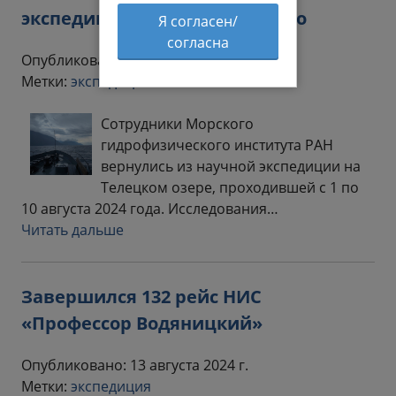
экспедиция на Телецкое озеро
Я согласен/
согласна
Опубликовано: 19 августа 2024 г.
Метки:
экспедиция
Сотрудники Морского
гидрофизического института РАН
вернулись из научной экспедиции на
Телецком озере, проходившей с 1 по
10 августа 2024 года. Исследования…
Читать дальше
Завершился 132 рейс НИС
«Профессор Водяницкий»
Опубликовано: 13 августа 2024 г.
Метки:
экспедиция