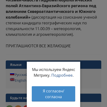
«Изменчивость гидрометеорологических
полей Атлантико-Евразийского региона под
влиянием Североатлантического и Южного
колебаний»
(диссертация на соискание ученой
степени кандидата географических наук по
специальности 11.00.09 – метеорология,
климатология и агрометеорология).
ПРИГЛАШАЮТСЯ ВСЕ ЖЕЛАЮЩИЕ
Языки
Мы используем Яндекс
Русский
Метрику.
Подробнее
.
English
Я согласен/
согласна
Будьте на связи