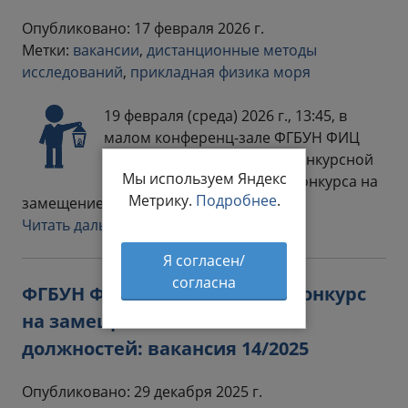
Опубликовано: 17 февраля 2026 г.
Метки:
вакансии
,
дистанционные методы
исследований
,
прикладная физика моря
19 февраля (среда) 2026 г., 13:45, в
малом конференц-зале ФГБУН ФИЦ
МГИ состоится заседание конкурсной
Мы используем Яндекс
комиссии по проведению конкурса на
Метрику.
Подробнее
.
замещение…
Читать дальше
Я согласен/
согласна
ФГБУН ФИЦ МГИ объявляет конкурс
на замещение вакантных
должностей: вакансия 14/2025
Опубликовано: 29 декабря 2025 г.