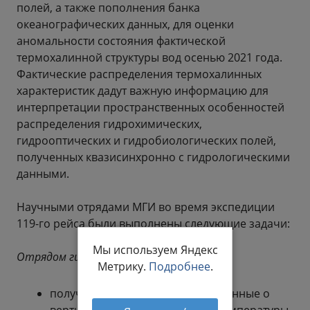
полей, а также пополнения банка
океанографических данных, для оценки
аномальности состояния фактической
термохалинной структуры вод осенью 2021 года.
Фактические распределения термохалинных
характеристик дадут важную информацию для
интерпретации пространственных особенностей
распределения гидрохимических,
гидрооптических и гидробиологических полей,
полученных квазисинхронно с гидрологическими
данными.
Научными отрядами МГИ во время экспедиции
119-го рейса были выполнены следующие задачи:
Мы используем Яндекс
Отрядом гидрологии и течений:
Метрику.
Подробнее
.
получены экспериментальные данные о