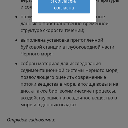
вертикальном распределении температуры
Я согласен/
и солености морской воды;
согласна
получены новые экспериментальные
данные о пространственно-временной
структуре скорости течений;
выполнена установка притопленной
буйковой станции в глубоководной части
Черного моря;
собран материал для исследования
седиментационной системы Черного моря,
позволяющего оценить современные
потоки вещества в море, в толще воды и на
дно, а также биогеохимические процессы,
воздействующие на осадочное вещество в
море и в донных осадках;
Отрядом гидрохимии: