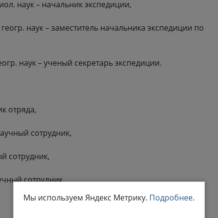
иол. наук – начальник экспедиции,
геогр. наук – заместитель начальника экспедиции по
еогр. наук – ученый секретарь экспедиции.
к отряда,
аучный сотрудник,
ый сотрудник,
учный сотрудник.
Мы используем Яндекс Метрику.
Подробнее
.