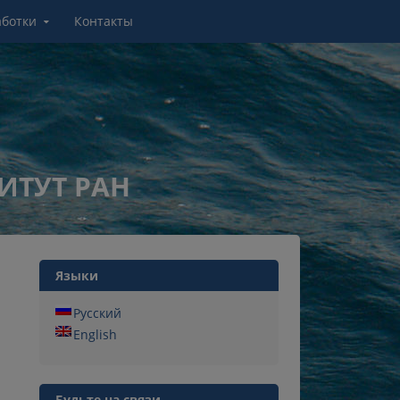
аботки
Контакты
ИТУТ РАН
Языки
Русский
English
Будьте на связи