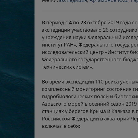
Метки:
экспедиция
,
Артамонов Ю.В.
,
Га
В период с
4
по
23
октября 2019 года с
экспедиции участвовало 26 сотрудник
учреждения науки Федеральный иссле
институт РАН», Федерального государ
исследовательский центр «Институт би
Федерального государственного бюдже
технических систем».
Во время экспедиции 110 рейса учёны
комплексный мониторинг состояния ги
гидробиологических полей и биогеохи
Азовского морей в осенний сезон 2019
станциях у берегов Крыма и Кавказа 
Российской Федерации в акватории Чер
включал в себя: