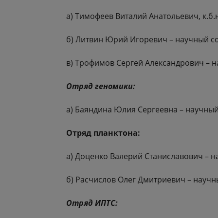
а) Тимофеев Виталий Анатольевич, к.б.н
б) Литвин Юрий Игоревич – научный со
в) Трофимов Сергей Александрович – н
Отряд геномики:
а) Баяндина Юлия Сергеевна – научный
Отряд планктона:
а) Доценко Валерий Станиславович – н
б) Расчислов Олег Дмитриевич – научн
Отряд ИПТС: