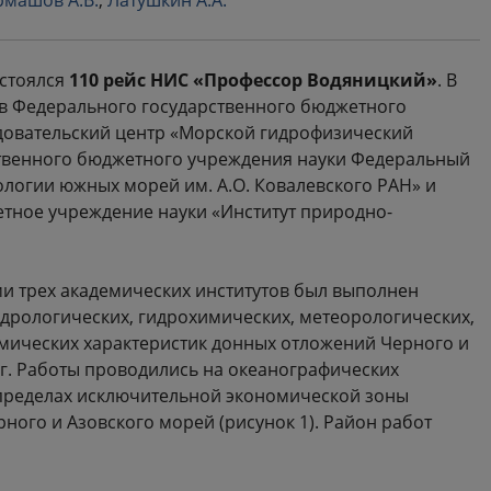
рмашов А.В.
,
Латушкин А.А.
остоялся
110 рейс НИС «Профессор Водяницкий»
. В
ов Федерального государственного бюджетного
довательский центр «Морской гидрофизический
ственного бюджетного учреждения науки Федеральный
ологии южных морей им. А.О. Ковалевского РАН» и
тное учреждение науки «Институт природно-
ми трех академических институтов был выполнен
дрологических, гидрохимических, метеорологических,
мических характеристик донных отложений Черного и
 г. Работы проводились на океанографических
в пределах исключительной экономической зоны
ного и Азовского морей (рисунок 1). Район работ