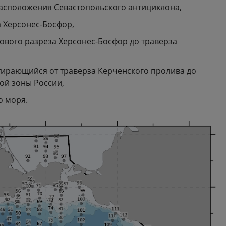
расположения Севастопольского антициклона,
а Херсонес-Босфор,
ового разреза Херсонес-Босфор до траверза
стирающийся от траверза Керченского пролива до
ой зоны России,
о моря.