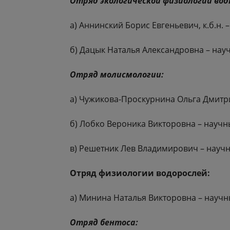
Отряд экологической физиологии вод
а) Аннинский Борис Евгеньевич, к.б.н. 
б) Дацык Наталья Александровна – нау
Отряд молисмологии:
а) Чужикова-Проскурнина Ольга Дмитри
б) Лобко Вероника Викторовна – научн
в) Решетник Лев Владимирович – научн
Отряд физиологии водорослей:
а) Минина Наталья Викторовна – научн
Отряд бентоса: