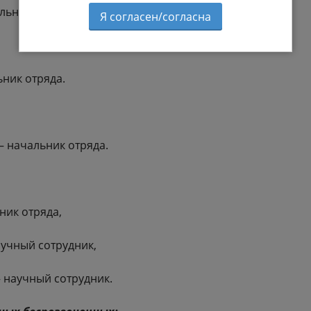
льник отряда,
Я согласен/согласна
ник отряда.
– начальник отряда.
ник отряда,
аучный сотрудник,
 научный сотрудник.