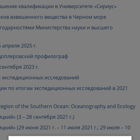
шение квалификации в Университете «Сириус»
ков взвешенного вещества в Черном море
годарностями Министерства науки и высшего
 апреля 2025 г.
доплеровский профилограф
сентября 2023 г.
м экспедиционных исследований
ии по итогам экспедиционных исследований в 2021
Region of the Southern Ocean: Oceanography and Ecology
ий» (3 – 28 сентября 2021 г.)
ий» (29 июня 2021 г. – 11 июля 2021 г.; 29 июля – 10