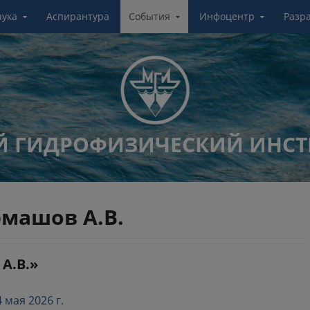
аука
Аспирантура
События
Инфоцентр
Разр
 ГИДРОФИЗИЧЕСКИЙ ИНСТ
рмашов А.В.
А.В.»
 мая 2026 г.