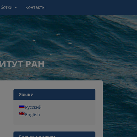
аботки
Контакты
ИТУТ РАН
Языки
Русский
English
Будьте на связи