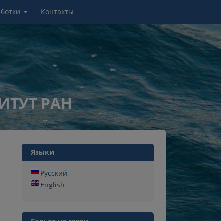
аботки
Контакты
ИТУТ РАН
Языки
Русский
English
Будьте на связи