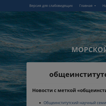
Перейти к контенту
Версия для слабовидящих
Главная
Н
МОРСКОЙ
общеинститут
Новости с меткой «общеинст
Общеинститутский научный семина