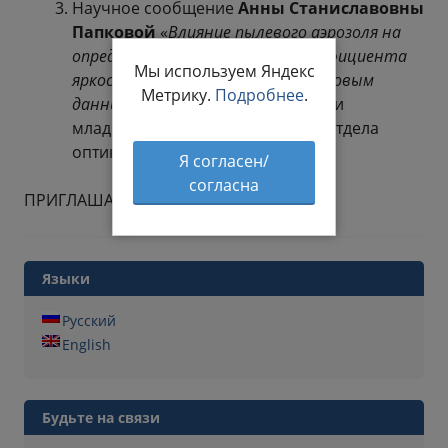
Научное сообщение
Анны Станиславовны
Папковой
«
Влияние пылевого аэрозоля на
определение спектрального коэффициента
Мы используем Яндекс
яркости Черного моря по спутниковым
Метрику.
Подробнее
.
данным
» (на соискание должности
младшего научного сотрудника отдела
оптики и биофизики моря).
Я согласен/
согласна
ПРИГЛАШАЮТСЯ ВСЕ ЖЕЛАЮЩИЕ
Языки
Русский
English
Будьте на связи