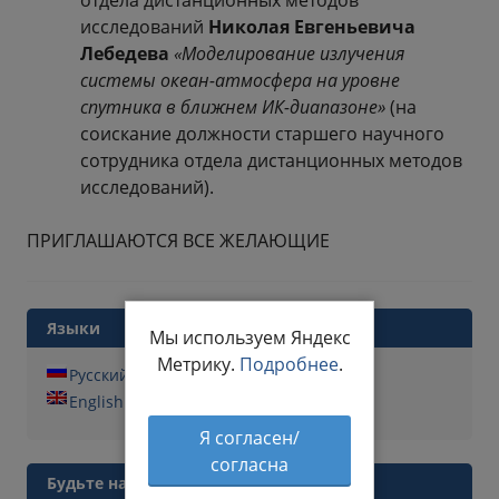
отдела дистанционных методов
исследований
Николая Евгеньевича
Лебедева
«Моделирование излучения
системы океан-атмосфера на уровне
спутника в ближнем ИК-диапазоне»
(на
соискание должности старшего научного
сотрудника отдела дистанционных методов
исследований).
ПРИГЛАШАЮТСЯ ВСЕ ЖЕЛАЮЩИЕ
Языки
Мы используем Яндекс
Метрику.
Подробнее
.
Русский
English
Я согласен/
согласна
Будьте на связи