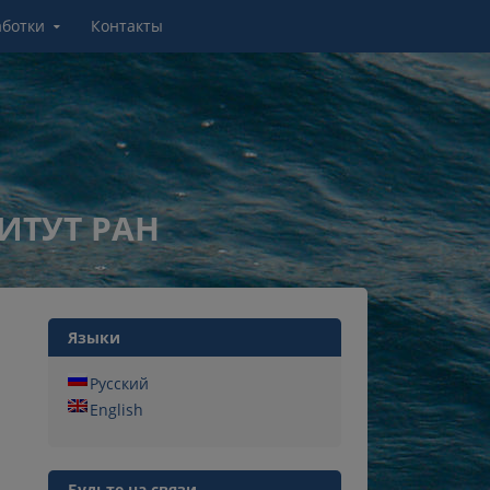
аботки
Контакты
ИТУТ РАН
Языки
Русский
English
Будьте на связи