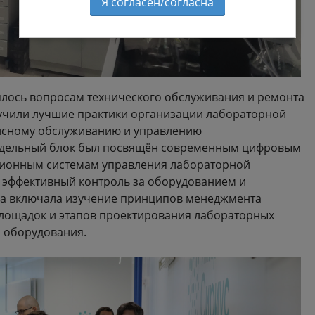
Я согласен/согласна
ялось вопросам технического обслуживания и ремонта
учили лучшие практики организации лабораторной
висному обслуживанию и управлению
тдельный блок был посвящён современным цифровым
ционным системам управления лабораторной
 эффективный контроль за оборудованием и
ма включала изучение принципов менеджмента
площадок и этапов проектирования лабораторных
 оборудования.