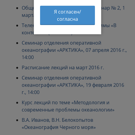
Общеинститутский научный семинар № 2, 1
Я согласен/
марта 2017 г., 14:00
согласна
Телеканал «ИКС»: выпуск программы «В
контексте» (8.06.2016)
Семинар отделения оперативной
океанографии «АРКТИКА», 07 апреля 2016 г.,
14:00
Расписание лекций на март 2016 г.
Семинар отделения оперативной
океанографии «АРКТИКА», 19 февраля 2016
г., 14:00
Курс лекций по теме «Методология и
современные проблемы океанологии»
В.А. Иванов, В.Н. Белокопытов
«Океанография Черного моря»