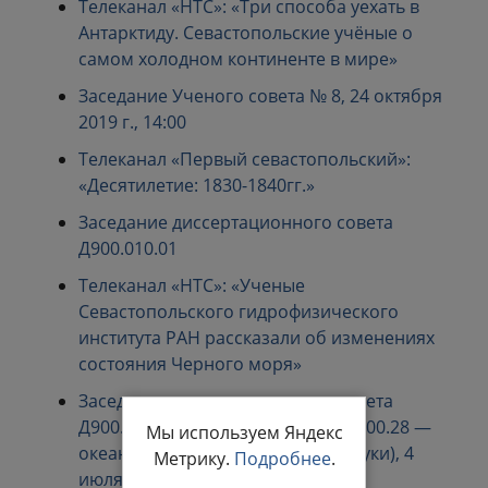
Телеканал «НТС»: «Три способа уехать в
Антарктиду. Севастопольские учёные о
самом холодном континенте в мире»
Заседание Ученого совета № 8, 24 октября
2019 г., 14:00
Телеканал «Первый севастопольский»:
«Десятилетие: 1830-1840гг.»
Заседание диссертационного совета
Д900.010.01
Телеканал «НТС»: «Ученые
Севастопольского гидрофизического
института РАН рассказали об изменениях
состояния Черного моря»
Заседание диссертационного совета
Д900.010.01 по специальности 25.00.28 —
Мы используем Яндекс
океанология (географические науки), 4
Метрику.
Подробнее
.
июля 2017 г.