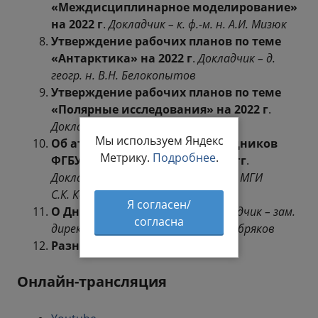
«Междисциплинарное моделирование»
на 2022 г
.
Докладчик – к. ф.-м. н. А.И. Мизюк
Утверждение рабочих планов по теме
«Антарктика» на 2022 г
.
Докладчик – д.
геогр. н. В.Н. Белокопытов
Утверждение рабочих планов по теме
«Полярные исследования» на 2022 г
.
Докладчик – к. ф.-м. н. И.Е. Козлов
Мы используем Яндекс
Об аттестации научных сотрудников
Метрику.
Подробнее
.
ФГБУН ФИЦ МГИ за 2022 – 2025 гг
.
Докладчик – директор ФГБУН ФИЦ МГИ
С.К. Коновалов
Я согласен/
О Дне российской науки
.
Докладчик – зам.
согласна
директора ФГБУН ФИЦ МГИ А.И. Кубряков
Разное
.
Онлайн-трансляция