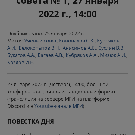
совета № 1, 27 января
2022 г., 14:00
Опубликовано: 25 января 2022 г.
Метки:
Ученый совет
,
Коновалов С.К.
,
Кубряков
А.И.
,
Белокопытов В.Н.
,
Анисимов А.Е.
,
Суслин В.В.
,
Букатов А.А.
,
Багаев А.В.
,
Кубряков А.А.
,
Мизюк А.И.
,
Козлов И.Е.
27 января 2022 г. (четверг), 14:00, большой
конференц-зал, очно-дистанционный формат
(трансляция на сервере МГИ на платформе
Discord и в
Youtube-канале МГИ
).
ПОВЕСТКА ДНЯ