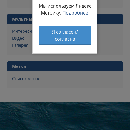
Мы используем Яндекс
Метрику.
Подробнее
.
Мультимедиа
Интересное фото
Я согласен/
Видео
согласна
Галерея
Метки
Список меток