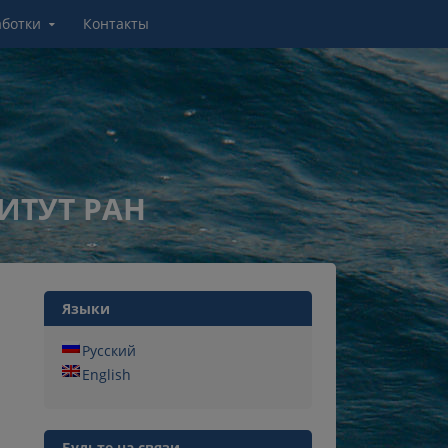
аботки
Контакты
ИТУТ РАН
Языки
Русский
English
Будьте на связи