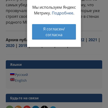
самых убедительных. Может быть, потому, что
Мы используем Яндекс
прозвучало оно от молодых учёных, которые уже
Метрику.
Подробнее
.
строят своё профессиональное будущее в стенах
родного МГИ.
Я согласен/
согласна
Архив публикаций: |
2024
|
2023
|
2022
|
2021
|
2020
|
2019
|
2018
|
2017
|
2016
|
2015
Языки
Русский
English
Будьте на связи