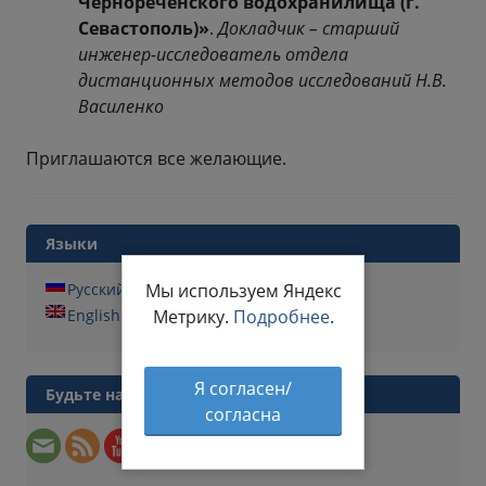
Чернореченского водохранилища (г.
Севастополь)»
.
Докладчик – старший
инженер-исследователь отдела
дистанционных методов исследований Н.В.
Василенко
Приглашаются все желающие.
Языки
Мы используем Яндекс
Русский
English
Метрику.
Подробнее
.
Я согласен/
Будьте на связи
согласна