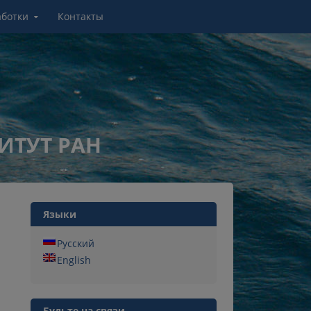
аботки
Контакты
ИТУТ РАН
Языки
Русский
English
Будьте на связи