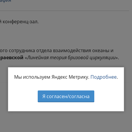
рафия
ый конференц-зал.
го сотрудника отдела взаимодействия океаны и
раевской
«
Линейная теория бризовой циркуляции
».
Мы используем Яндекс Метрику.
Подробнее
.
Я согласен/согласна