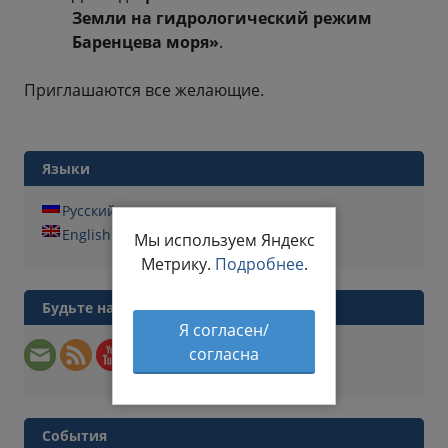
Земли на гидрологический режим
Баренцева моря»
.
Приглашаются все желающие.
Языки
Русский
English
Мы используем Яндекс
Метрику.
Подробнее
.
Будьте на связи
Я согласен/
согласна
События