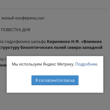
0, малый конференц-зал
ПОВЕСТКА ДНЯ
ела гидрофизики шельфа
Кириленко Н.Ф. «Влияние
структуру биооптических полей северо-западной
ела гидрофизики шельфа
Цыгановой М.В.
Мы используем Яндекс Метрику.
Подробнее
.
ния речных вод на северо-западном шельфе
Я согласен/согласна