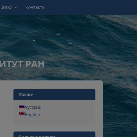
аботки
Контакты
ИТУТ РАН
Языки
Русский
English
Будьте на связи