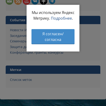
Мы используем Яндекс
Метрику.
Подробнее
.
События
Новости Института
Я согласен/
Заседания Ученого совета
согласна
Семинары
Защита диссертаций
Конференции, гранты, конкурсы
Метки
Список меток