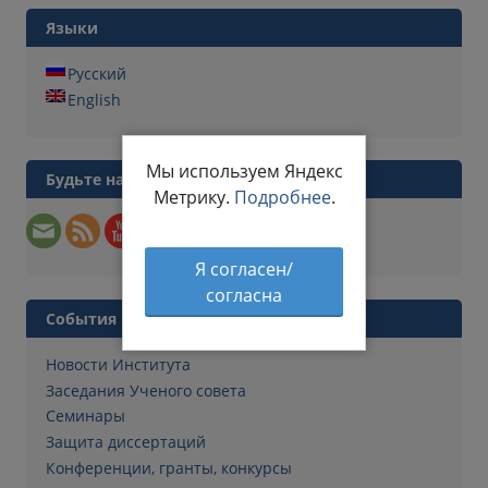
Языки
Русский
English
Мы используем Яндекс
Будьте на связи
Метрику.
Подробнее
.
Я согласен/
согласна
События
Новости Института
Заседания Ученого совета
Семинары
Защита диссертаций
Конференции, гранты, конкурсы