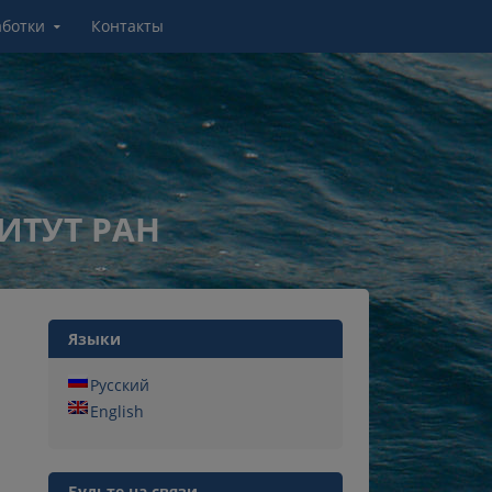
аботки
Контакты
ИТУТ РАН
Языки
Русский
English
Будьте на связи