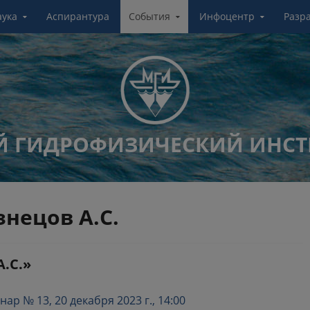
аука
Аспирантура
События
Инфоцентр
Разр
 ГИДРОФИЗИЧЕСКИЙ ИНСТ
знецов А.С.
А.С.»
р № 13, 20 декабря 2023 г., 14:00