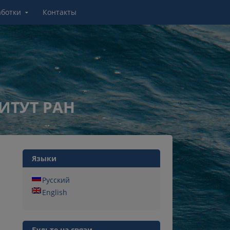
аботки
Контакты
ИТУТ РАН
Языки
Русский
English
Будьте на связи