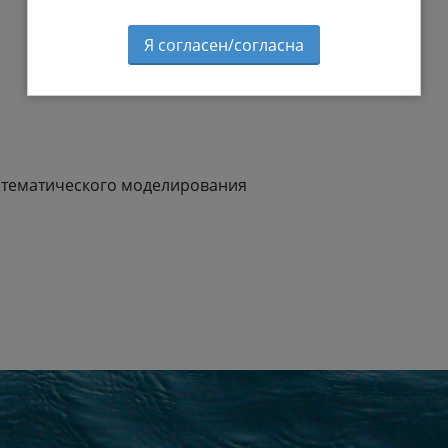
Я согласен/согласна
атематического моделирования