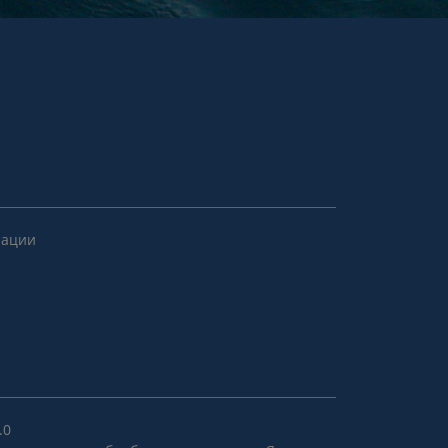
рации
.0