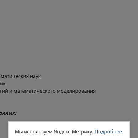
матических наук
ик
гий и математического моделирования
анных:
Мы используем Яндекс Метрику.
Подробнее
.