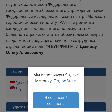
научных работников Федерального
государственного бюджетного учреждения науки
Федеральный исследовательский центр «Морской
гидрофизический институт РАН»» и рейтинга
кандидатов, составленного по результатам
балльной оценки, считать победителем конкурса
на должность ведущего научного сотрудника
отдела теории волн ФГБУН ФИЦ МГИ
Дымову
Ольгу Алексеевну
.
Языки
Мы используем Яндекс
Метрику.
Подробнее
.
Русский
English
Я согласен/
согласна
Будьте на связи