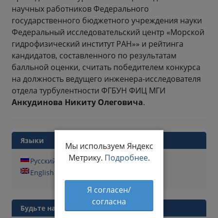
научных работников Федерального
государственного бюджетного учреждения науки
Федеральный исследовательский центр «Морской
гидрофизический институт РАН»» и рейтинга
кандидатов, составленного по результатам
балльной оценки, считать победителем конкурса
на должность ведущего инженера-исследователя
отдела турбулентности ФГБУН ФИЦ МГИ
Анкудинова Никиту Олеговича
.
Языки
Мы используем Яндекс
Метрику.
Подробнее
.
Русский
English
Я согласен/
согласна
Будьте на связи