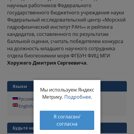
научных работников Федерального
государственного бюджетного учреждения науки
Федеральный исследовательский центр «Морской
гидрофизический институт РАН»» и рейтинга
кандидатов, составленного по результатам
балльной оценки, считать победителем конкурса
на должность младшего научного сотрудника
отдела биогеохимии моря ФГБУН ФИЦ МГИ
Хоружего Дмитрия Сергеевича
.
Языки
Мы используем Яндекс
Метрику.
Подробнее
.
Русский
English
Я согласен/
согласна
Будьте на связи