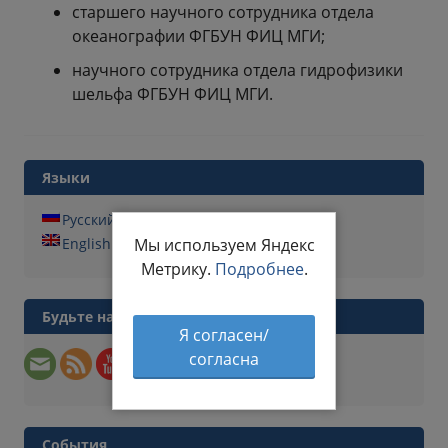
старшего научного сотрудника отдела
океанографии ФГБУН ФИЦ МГИ;
научного сотрудника отдела гидрофизики
шельфа ФГБУН ФИЦ МГИ.
Языки
Русский
Мы используем Яндекс
English
Метрику.
Подробнее
.
Будьте на связи
Я согласен/
согласна
События