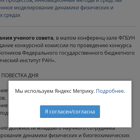
их процессов
,
инновационные методы и средства
енное моделирование динамики физических и
х средах
ания ученого совета
, в малом конференц-зале ФГБУН
седание конкурсной комиссии по проведению конкурса
ботников Федерального государственного бюджетного
ческий институт РАН».
ПОВЕСТКА ДНЯ
ие должности старшего научного сотрудника отдела
Мы используем Яндекс Метрику.
Подробнее
.
ов.
ние должности младшего научного сотрудника
Я согласен/согласна
одов и средств океанологических исследований
ние должности младшего научного сотрудника
рования динамики физических и биогеохимических