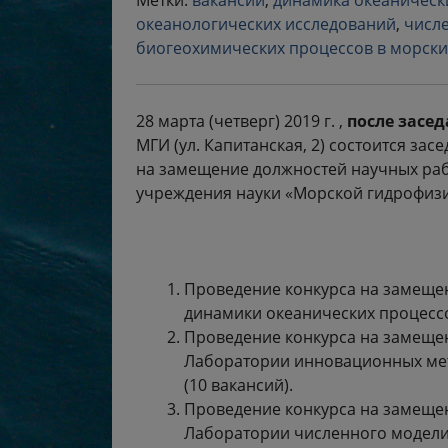
Метки:
вакансии
,
динамика океаническ
океанологических исследований
,
числ
биогеохимических процессов в морски
28 марта (четверг) 2019 г. ,
после засед
МГИ (ул. Капитанская, 2) состоится за
на замещение должностей научных ра
учреждения науки «Морской гидрофизи
Проведение конкурса на замещен
динамики океанических процесс
Проведение конкурса на замеще
Лаборатории инновационных мет
(10 вакансий).
Проведение конкурса на замеще
Лаборатории численного модели