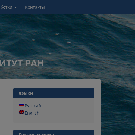
аботки
Контакты
ИТУТ РАН
Языки
Русский
English
Будьте на связи