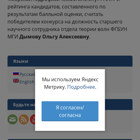
рейтинга кандидатов, составленного по
результатам балльной оценки, считать
победителем конкурса на должность старшего
научного сотрудника отдела теории волн ФГБУН
МГИ
Дымову Ольгу Алексеевну
.
Языки
Русский
Мы используем Яндекс
English
Метрику.
Подробнее
.
Будьте на связи
Я согласен/
согласна