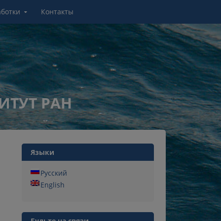
аботки
Контакты
ИТУТ РАН
Языки
Русский
English
Будьте на связи