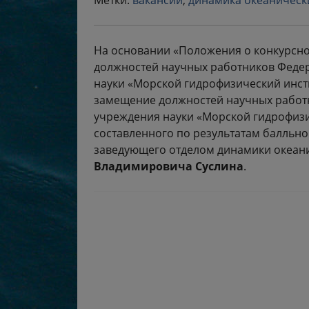
Метки:
вакансии
,
динамика океаническ
На основании «Положения о конкурсн
должностей научных работников Феде
науки «Морской гидрофизический инсти
замещение должностей научных работ
учреждения науки «Морской гидрофизич
составленного по результатам балльно
заведующего отделом динамики океан
Владимировича Суслина
.