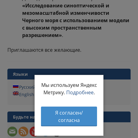
«Исследование синоптической и
мезомасштабной изменчивости
Черного моря с использованием модели
с высоким пространственным
разрешением»
.
Приглашаются все желающие.
Языки
Мы используем Яндекс
Русский
Метрику.
Подробнее
.
English
Я согласен/
Будьте на связи
согласна