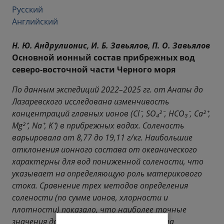
Русский
Английский
Н. Ю. Андрулионис, И. Б. Завьялов, П. О. Завьялов
Основной ионный состав прибрежных вод
северо‑восточной части Черного моря
По данным экспедиций 2022–2025 гг. от Анапы до
Лазаревского исследована изменчивость
концентраций главных ионов (Cl⁻, SO₄²⁻, HCO₃⁻, Ca²⁺,
Mg²⁺, Na⁺, K⁺) в прибрежных водах. Соленость
варьировала от 8,77 до 19,11 г/кг. Наибольшие
отклонения ионного состава от океанического
характерны для вод пониженной солености, что
указывает на определяющую роль материкового
стока. Сравнение трех методов определения
солености (по сумме ионов, хлорности и
плотности) показало, что наиболее точные
значения дает сумма ионов. Установлена