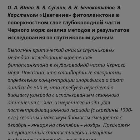
О. А. Юнев, В. В. Суслин, В. Н. Белокопытов, Я.
Карстенсен
«Цветение» фитопланктона в
поверхностном слое глубоководной части
Черного моря: анализ методов и результатов
исследования по спутниковым данным
Выполнен критический анализ спутниковых
методов исследования «цветения»
фитопланктона в глубоководной части Черного
моря. Показано, что стандартные алгоритмы
определения концентрации хлорофилла а дают
ошибки до 500 %, что требует пересчета в
биомассу углерода с использованием сезонного
отношения С : Хлa, измеренного in situ. Для
постэвтрофикационного периода (с середины 1990-
х гг.) сезонный максимум биомассы смещается с
декабря – января на сентябрь – ноябрь. Предложен
итерационный статистический алгоритм
выделения «цветений» как выбросов,