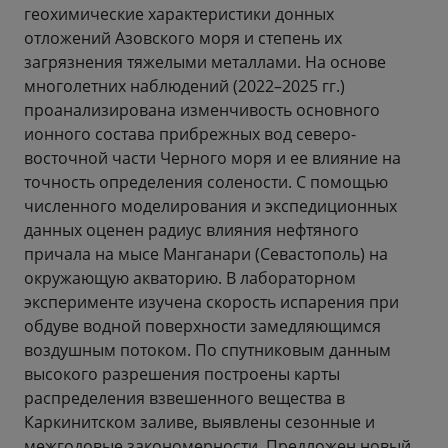
геохимические характеристики донных
отложений Азовского моря и степень их
загрязнения тяжелыми металлами. На основе
многолетних наблюдений (2022–2025 гг.)
проанализирована изменчивость основного
ионного состава прибрежных вод северо-
восточной части Черного моря и ее влияние на
точность определения солености. С помощью
численного моделирования и экспедиционных
данных оценен радиус влияния нефтяного
причала на мысе Манганари (Севастополь) на
окружающую акваторию. В лабораторном
эксперименте изучена скорость испарения при
обдуве водной поверхности замедляющимся
воздушным потоком. По спутниковым данным
высокого разрешения построены карты
распределения взвешенного вещества в
Каркинитском заливе, выявлены сезонные и
межгодовые закономерности. Предложен новый