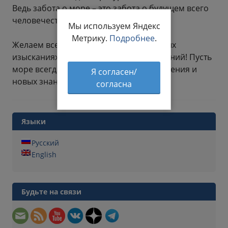
Ведь забота о море – это забота о будущем всего
человечества.
Мы используем Яндекс
Метрику.
Подробнее
.
Желаем всем попутного ветра в научных
изысканиях, новых открытий и достижений! Пусть
море всегда будет источником вдохновения и
Я согласен/
новых знаний!
согласна
Языки
Русский
English
Будьте на связи