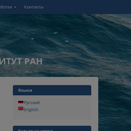
аботки
Контакты
ИТУТ РАН
Языки
Русский
English
Будьте на связи