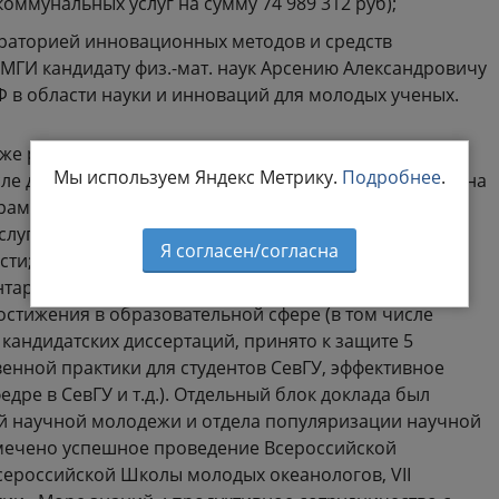
оммунальных услуг на сумму 74 989 312 руб);
аторией инновационных методов и средств
МГИ кандидату физ.-мат. наук Арсению Александровичу
 в области науки и инноваций для молодых ученых.
же рассказал о результатах в сфере защиты
Мы используем Яндекс Метрику.
Подробнее
.
сле действующих охранных документов – 27 патентов на
раммы для ЭВМ, 23 свидетельства на базы данных, 1
услуг). Отметил высокую публикационную активность;
Я согласен/согласна
ости; участие сотрудников МГИ в многочисленных
нтарктику, всего в 2022 году было проведено 67
остижения в образовательной сфере (в том числе
 кандидатских диссертаций, принято к защите 5
енной практики для студентов СевГУ, эффективное
дре в СевГУ и т.д.). Отдельный блок доклада был
й научной молодежи и отдела популяризации научной
отмечено успешное проведение Всероссийской
сероссийской Школы молодых океанологов, VII