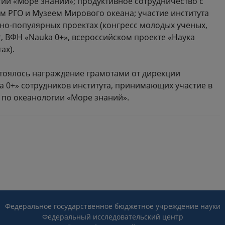
ии «Море знаний»; продуктивное сотрудничество с
 РГО и Музеем Мирового океана; участие института
но-популярных проектах (конгресс молодых ученых,
, ВФН «Nauka 0+», всероссийском проекте «Наука
ах).
стоялось награждение грамотами от дирекции
a 0+» сотрудников института, принимающих участие в
по океанологии «Море знаний».
Федеральное государственное бюджетное учреждение науки
Федеральный исследовательский центр