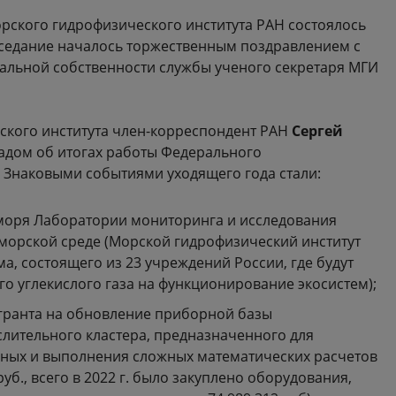
рского гидрофизического института РАН состоялось
Заседание началось торжественным поздравлением с
альной собственности службы ученого секретаря МГИ
ского института член-корреспондент РАН
Сергей
адом об итогах работы Федерального
д. Знаковыми событиями уходящего года стали:
 моря Лаборатории мониторинга и исследования
 морской среде (Морской гидрофизический институт
а, состоящего из 23 учреждений России, где будут
го углекислого газа на функционирование экосистем);
 гранта на обновление приборной базы
лительного кластера, предназначенного для
ных и выполнения сложных математических расчетов
руб., всего в 2022 г. было закуплено оборудования,