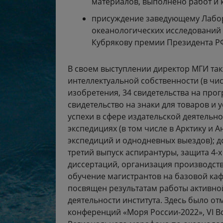
материалов, выполнено работ и к
присуждение заведующему Лабор
океанологических исследований 
Кубрякову премии Президента РФ
В своем выступлении директор МГИ так
интеллектуальной собственности (в чи
изобретения, 34 свидетельства на прог
свидетельство на знаки для товаров и 
успехи в сфере издательской деятельн
экспедициях (в том числе в Арктику и А
экспедиций и однодневных выездов); д
третий выпуск аспирантуры, защита 4-х
диссертаций, организация производств
обучение магистрантов на базовой кафе
посвящен результатам работы активно
деятельности института. Здесь было 
конференций «Моря России-2022», VI В