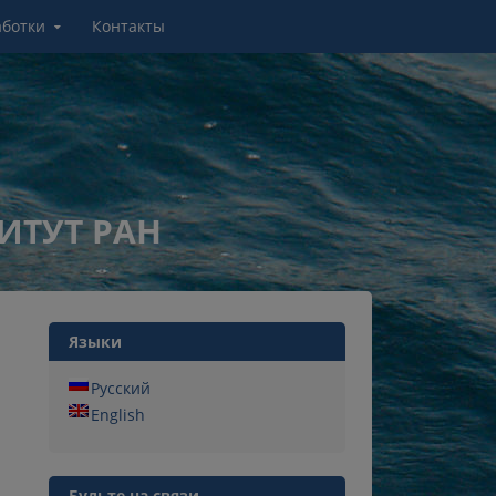
аботки
Контакты
ИТУТ РАН
Языки
Русский
English
Будьте на связи