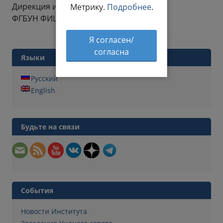
Дирекция и профком
Метрику.
Подробнее
.
ФГБУН ФИЦ МГИ
Я согласен/
согласна
Языки
Русский
English
Будьте на связи
События
Новости Института