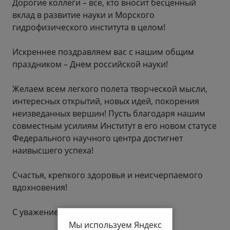
Дорогие коллеги – все, кто вносит бесценный
вклад в развитие науки и Морского
гидрофизического института в целом!
Искреннее поздравляем вас с нашим общим
праздником – Днем российской науки!
Желаем всем легкого полета творческой мысли,
интересных открытий, новых идей, пoкopeния
нeизвeдaнных вершин! Пусть благодаря нашим
совместным усилиям Институт в его новом статусе
Федерального научного центра достигнет
наивысшего успеха!
Счастья, крепкого здоровья и неисчерпаемого
вдохновения!
С уважением,
Мы используем Яндекс