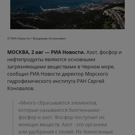
© РИА Новости / Владимир Астапкович
МОСКВА, 2 авг — РИА Новости.
Азот, фосфор и
нефтепродукты являются основными
загрязняющими веществами в Черном море,
сообщил РИА Новости директор Морского
гидрофизического института РАН Сергей
Коновалов.
«Много сбрасывается элементов,
которые называются биогенными -
фосфор и азот. Фосфор поступает из
моющих веществ. Азот - это органика
или удобрения с полей. Из техногенных