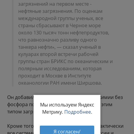
загрязнений на первом месте -
нефтяные загрязнения. По оценкам
международной группы ученых, все
страны сбрасывают в Черное море
около 130 тысяч тонн нефтепродуктов,
что равнозначно разливу одного
танкера нефти», — сказал ученый в
кулуарах второй встречи рабочей
группы стран БРИКС по океаническим и
полярным исследованиям, которая
проходит в Москве в Институте
океанологии РАН имени Ширшова.
Он добавил, что применение бытовой химии без
фосфора помогло улучшить ситуацию с этим
Мы используем Яндекс
типом загрязнения.
Метрику.
Подробнее
.
Кроме того, Коновалов отметил, что практически
Я согласен/
все системы очистки сточных вод (в России и