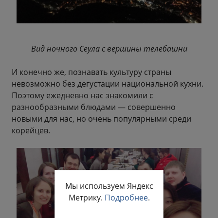
Вид ночного Сеула с вершины телебашни
И конечно же, познавать культуру страны
невозможно без дегустации национальной кухни.
Поэтому ежедневно нас знакомили с
разнообразными блюдами — совершенно
новыми для нас, но очень популярными среди
корейцев.
Мы используем Яндекс
Метрику.
Подробнее
.