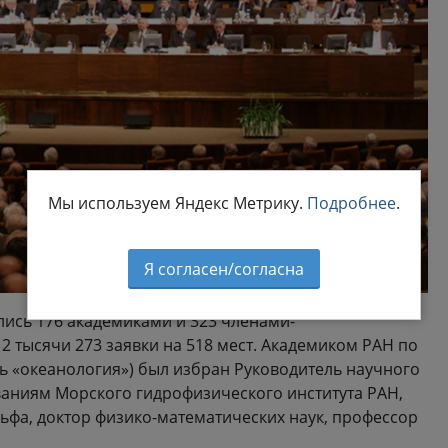
Мы используем Яндекс Метрику.
Подробнее
.
Я согласен/согласна
ись 176 академиками и 323 членами-
2 тысячи 273 заявки на 518 мест. Академиком РАН по
ь «океанология») был избран Руководитель научного
аниям Морского гидрофизического института РАН,
фа, доктор физико-математических наук, профессор