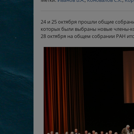
Метки:
Иванов В.А.
,
Коновалов С.К.
,
Кор
24 и 25 октября прошли общие собрани
которых были выбраны новые члены-к
28 октября на общем собрании РАН ит