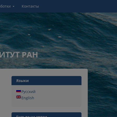
аботки
Контакты
ИТУТ РАН
Языки
Русский
English
Будьте на связи