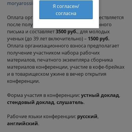
moryarossii@mhi-ras.ru
.
Я согласен/
согласна
Оплата организационного взноса осуществляется
после получения второго информационного
письма и составляет
3500 руб.
, для молодых
ученых (до 39 лет включительно) –
1500 руб.
Оплата организационного взноса предполагает
получение участником набора рабочих
материалов, печатного экземпляра сборника
материалов конференции, участие в кофе-брейках
и в товарищеском ужине в вечер открытия
конференции.
Форма участия в конференции:
устный доклад
,
стендовый доклад
,
слушатель
.
Рабочие языки конференции:
русский
,
английский
.