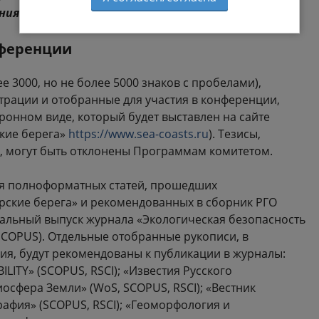
ия для участников конференции.
нференции
 3000, но не более 5000 знаков с пробелами),
трации и отобранные для участия в конференции,
ронном виде, который будет выставлен на сайте
кие берега»
https://www.sea-coasts.ru
). Тезисы,
, могут быть отклонены Программам комитетом.
ия полноформатных статей, прошедших
ские берега» и рекомендованных в сборник РГО
иальный выпуск журнала «Экологическая безопасность
COPUS). Отдельные отобранные рукописи, в
ния, будут рекомендованы к публикации в журналы:
ITY» (SCOPUS, RSCI); «Известия Русского
иосфера Земли» (WoS, SCOPUS, RSCI); «Вестник
графия» (SCOPUS, RSCI); «Геоморфология и