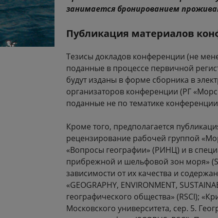
занимается бронированием проживан
Публикация материалов ко
Тезисы докладов конференции (не менее
поданные в процессе первичной регис
будут изданы в форме сборника в элект
организаторов конференции (РГ «Морс
поданные не по тематике конференции
Кроме того, предполагается публикац
рецензирование рабочей группой «Мор
«Вопросы географии» (РИНЦ) и в спец
прибрежной и шельфовой зон моря» (S
зависимости от их качества и содержа
«GEOGRAPHY, ENVIRONMENT, SUSTAINABIL
географического общества» (RSCI); «Кр
Московского университета, сер. 5. Гео