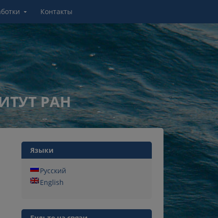
аботки
Контакты
ИТУТ РАН
Языки
Русский
English
Будьте на связи