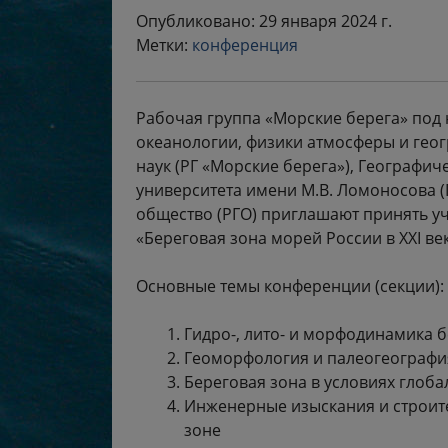
Опубликовано: 29 января 2024 г.
Метки:
конференция
Рабочая группа «Морские берега» под
океанологии, физики атмосферы и гео
наук (РГ «Морские берега»), Географич
университета имени М.В. Ломоносова (
общество (РГО) приглашают принять у
«Береговая зона морей России в XXI век
Основные темы конференции (секции):
Гидро-, лито- и морфодинамика 
Геоморфология и палеогеографи
Береговая зона в условиях глоба
Инженерные изыскания и строит
зоне