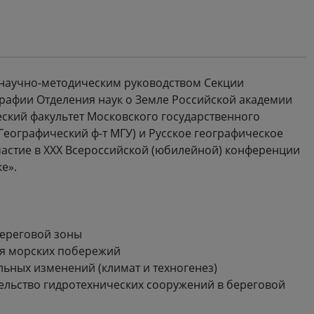
 научно-методическим руководством Секции
графии Отделения наук о Земле Российской академии
еский факультет Московского государственного
Географический ф-т МГУ) и Русское географическое
частие в XXX Всероссийской (юбилейной) конференции
е».
береговой зоны
я морских побережий
льных изменений (климат и техногенез)
ельство гидротехнических сооружений в береговой