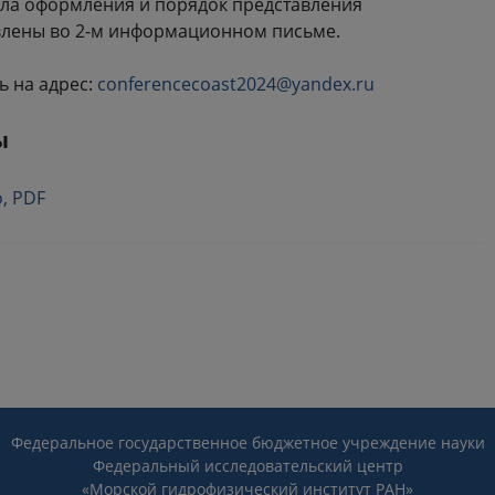
ила оформления и порядок представления
влены во 2-м информационном письме.
ь на адрес:
conferencecoast2024@yandex.ru
ы
, PDF
Федеральное государственное бюджетное учреждение науки
Федеральный исследовательский центр
«Морской гидрофизический институт РАН»