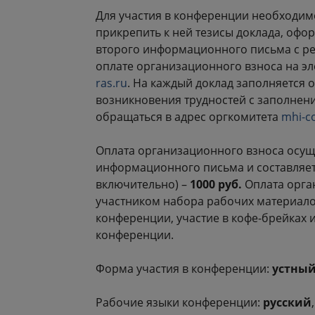
Для участия в конференции необходим
прикрепить к ней тезисы доклада, оф
второго информационного письма с ре
оплате организационного взноса на э
ras.ru
. На каждый доклад заполняется 
возникновения трудностей с заполнен
обращаться в адрес оргкомитета
mhi-c
Оплата организационного взноса осущ
информационного письма и составляе
включительно) –
1000 руб.
Оплата орга
участником набора рабочих материало
конференции, участие в кофе-брейках 
конференции.
Форма участия в конференции:
устный
Рабочие языки конференции:
русский