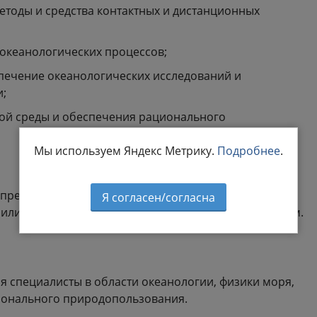
тоды и средства контактных и дистанционных
океанологических процессов;
ечение океанологических исследований и
и;
кой среды и обеспечения рационального
Мы используем Яндекс Метрику.
Подробнее
.
определять вид представления доклада на
Я согласен/согласна
ли стендовый, а также распределение их по секциям.
 специалисты в области океанологии, физики моря,
ионального природопользования.