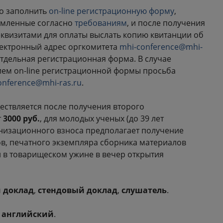
о заполнить
on-line регистрационную форму
,
ормленные согласно
требованиям
, и после получения
квизитами для оплаты выслать копию квитанции об
лектронный адрес оргкомитета
mhi-conference@mhi-
отдельная регистрационная форма. В случае
ием on-line регистрационной формы просьба
onference@mhi-ras.ru
.
ествляется после получения второго
т
3000 руб.
, для молодых ученых (до 39 лет
низационного взноса предполагает получение
в, печатного экземпляра сборника материалов
и в товарищеском ужине в вечер открытия
 доклад
,
стендовый доклад
,
слушатель
.
,
английский
.