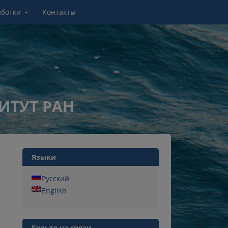
аботки
Контакты
ИТУТ РАН
Языки
Русский
English
Будьте на связи