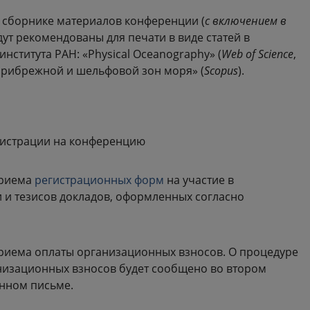
в сборнике материалов конференции (
с включением в
дут рекомендованы для печати в виде статей в
ститута РАН: «Physical Oceanography» (
Web of Science
,
 прибрежной и шельфовой зон моря» (
Scopus
).
гистрации на конференцию
приема
регистрационных форм
на участие в
 и тезисов докладов, оформленных согласно
м
риема оплаты организационных взносов. О процедуре
низационных взносов будет сообщено во втором
нном письме.