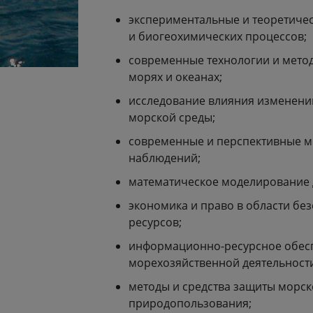
экспериментальные и теоретиче
и биогеохимических процессов;
современные технологии и мето
морях и океанах;
исследование влияния изменений
морской среды;
современные и перспективные ме
наблюдений;
математическое моделирование 
экономика и право в области бе
ресурсов;
информационно-ресурсное обесп
морехозяйственной деятельност
методы и средства защиты морс
природопользования;