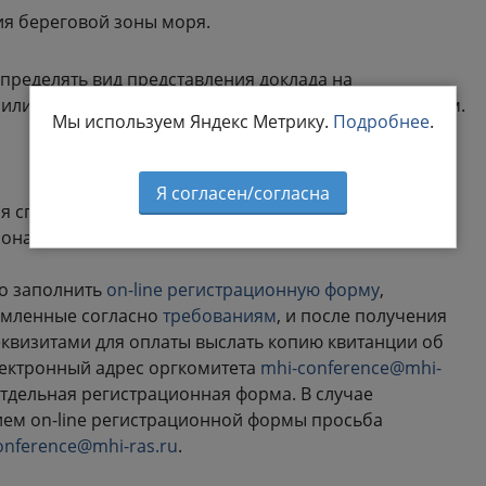
я береговой зоны моря.
определять вид представления доклада на
ли стендовый, а также распределение их по секциям.
Мы используем Яндекс Метрику.
Подробнее
.
Я согласен/согласна
 специалисты в области океанологии, физики моря,
ионального природопользования.
о заполнить
on-line регистрационную форму
,
ормленные согласно
требованиям
, и после получения
квизитами для оплаты выслать копию квитанции об
лектронный адрес оргкомитета
mhi-conference@mhi-
отдельная регистрационная форма. В случае
ием on-line регистрационной формы просьба
onference@mhi-ras.ru
.