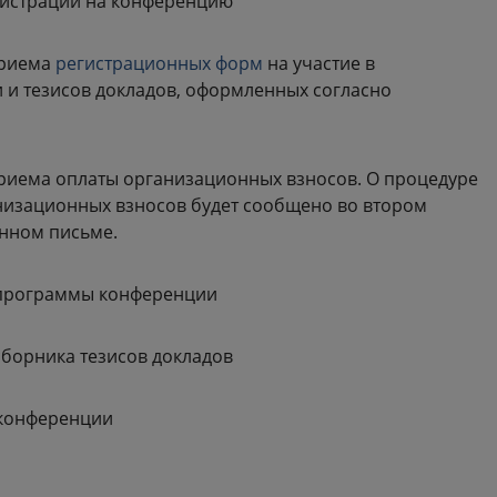
гистрации на конференцию
приема
регистрационных форм
на участие в
 и тезисов докладов, оформленных согласно
м
риема оплаты организационных взносов. О процедуре
низационных взносов будет сообщено во втором
нном письме.
программы конференции
сборника тезисов докладов
конференции