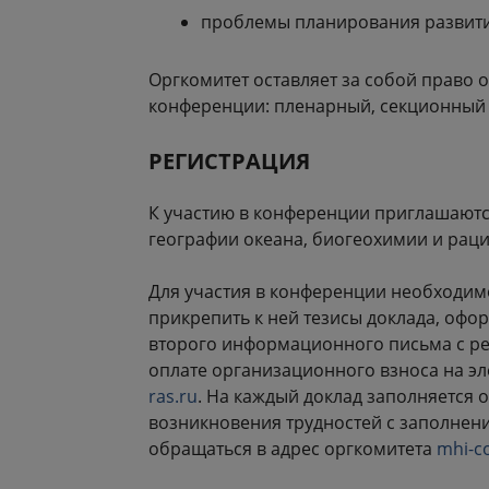
проблемы планирования развити
Оргкомитет оставляет за собой право 
конференции: пленарный, секционный и
РЕГИСТРАЦИЯ
К участию в конференции приглашаются
географии океана, биогеохимии и рац
Для участия в конференции необходим
прикрепить к ней тезисы доклада, оф
второго информационного письма с ре
оплате организационного взноса на э
ras.ru
. На каждый доклад заполняется 
возникновения трудностей с заполнен
обращаться в адрес оргкомитета
mhi-c