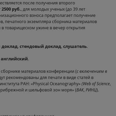
ествляется после получения второго
т
2500 руб.
, для молодых ученых (до 39 лет
низационного взноса предполагает получение
в, печатного экземпляра сборника материалов
и в товарищеском ужине в вечер открытия
 доклад
,
стендовый доклад
,
слушатель
.
,
английский
.
в сборнике материалов конференции (
с включением в
дут рекомендованы для печати в виде статей в
нститута РАН: «Physical Oceanography»
(Web of Science
,
 прибрежной и шельфовой зон моря» (
ВАК
,
РИНЦ
).