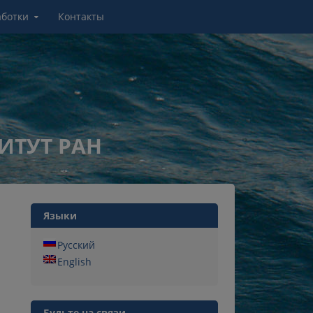
аботки
Контакты
ИТУТ РАН
Языки
Русский
English
Будьте на связи