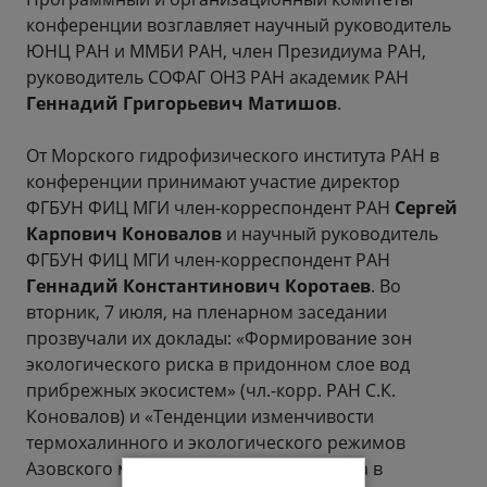
конференции возглавляет научный руководитель
ЮНЦ РАН и ММБИ РАН, член Президиума РАН,
руководитель СОФАГ ОНЗ РАН академик РАН
Геннадий Григорьевич Матишов
.
От Морского гидрофизического института РАН в
конференции принимают участие директор
ФГБУН ФИЦ МГИ член-корреспондент РАН
Сергей
Карпович Коновалов
и научный руководитель
ФГБУН ФИЦ МГИ член-корреспондент РАН
Геннадий Константинович Коротаев
. Во
вторник, 7 июля, на пленарном заседании
прозвучали их доклады: «Формирование зон
экологического риска в придонном слое вод
прибрежных экосистем» (чл.-корр. РАН С.К.
Коновалов) и «Тенденции изменчивости
термохалинного и экологического режимов
Азовского моря и Таганрогского залива в